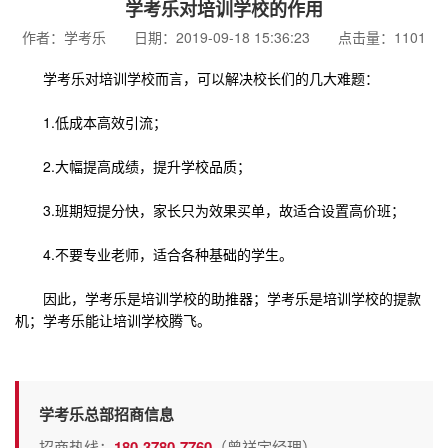
学考乐对培训学校的作用
作者：学考乐 日期：2019-09-18 15:36:23 点击量：1101
学考乐对培训学校而言，可以解决校长们的几大难题：
1.低成本高效引流；
2.大幅提高成绩，提升学校品质；
3.班期短提分快，家长只为效果买单，故适合设置高价班；
4.不要专业老师，适合各种基础的学生。
因此，学考乐是培训学校的助推器；学考乐是培训学校的提款
机；学考乐能让培训学校腾飞。
学考乐总部招商信息
招商热线：
180-3780-7760
（曾祥宇经理）