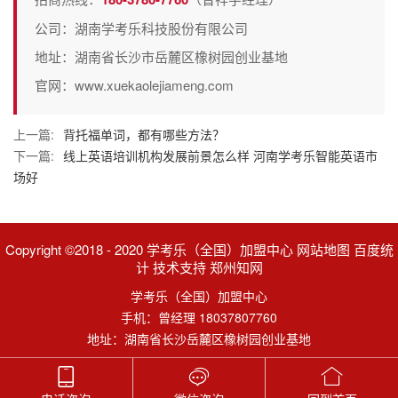
公司：湖南学考乐科技股份有限公司
地址：湖南省长沙市岳麓区橡树园创业基地
官网：www.xuekaolejiameng.com
上一篇:
背托福单词，都有哪些方法？
下一篇:
线上英语培训机构发展前景怎么样 河南学考乐智能英语市
场好
Copyright ©2018 - 2020 学考乐（全国）加盟中心 网站地图 百度统
计 技术支持 郑州知网
学考乐（全国）加盟中心
手机：曾经理 18037807760
地址：湖南省长沙岳麓区橡树园创业基地