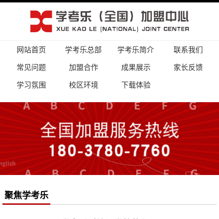
网站首页
学考乐总部
学考乐简介
联系我们
常见问题
加盟合作
成果展示
家长反馈
学习氛围
校区环境
下载体验
聚焦学考乐