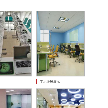
境
学习环境展示