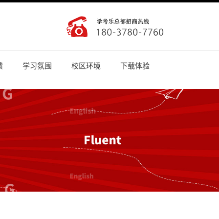
馈
学习氛围
校区环境
下载体验