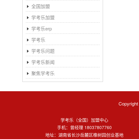
全国加盟
学考乐加盟
学考乐erp
学考乐
学考乐问题
学考乐新闻
聚焦学考乐
Copyri
学考乐（全国）加盟中心
手机：曾经理 18037807760
地址：湖南省长沙岳麓区橡树园创业基地