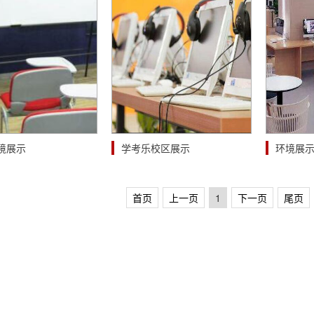
境展示
学考乐校区展示
环境展
首页
上一页
1
下一页
尾页