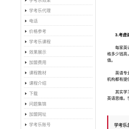
学考乐代理
电话
价格参考
3.考虑课
学考乐课程
每家英语教
效果展示
格多少钱高
值。
加盟费用
课程教材
英语专业哪
机构都有提
课程介绍
其实学习英
下载
英语思维。
问题集锦
加盟网址
学考乐账号
学考乐