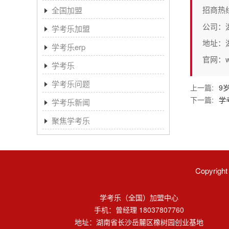
招商热
全国加盟
公司：
学考乐加盟
地址：
学考乐erp
官网：www
学考乐
学考乐问题
上一篇:
9
下一篇:
学
学考乐新闻
聚焦学考乐
Copyri
学考乐（全国）加盟中心
手机：曾经理 18037807760
地址：湖南省长沙岳麓区橡树园创业基地