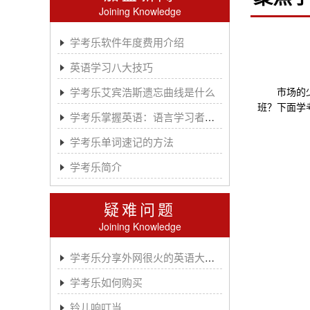
Joining Knowledge
学考乐软件年度费用介绍
英语学习八大技巧
学考乐艾宾浩斯遗忘曲线是什么
市场的少儿
班？下面学
学考乐掌握英语：语言学习者的有效方法
学考乐单词速记的方法
学考乐简介
疑难问题
Joining Knowledge
学考乐分享外网很火的英语大神A.J.HOGE
学考乐如何购买
铃儿响叮当