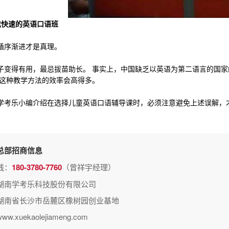
找快速的英语口语班
序渐进才是真理。
得有用，最忌拔苗助长。 事实上，中国缺乏以英语为第二语言的国家
，这种教学方法的效率会高得多。
乐小编介绍在选择儿童英语口语辅导课时，必须注意避免上述误解，
总部招商信息
线：
180-3780-7760
（曾祥宇经理）
湖南学考乐科技股份有限公司
湖南省长沙市岳麓区橡树园创业基地
.xuekaolejiameng.com