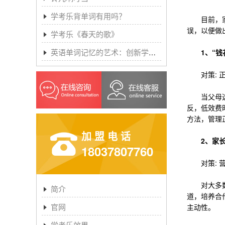
学考乐背单词有用吗？
目前，家长
误，以便做
学考乐《春天的歌》
英语单词记忆的艺术：创新学习方法与学考乐的魔力
1、“钱
对策: 正
当父母选择
反，低效费
方法，管理
加盟电话
2、家
18037807760
对策: 营
对大多数孩
简介
道，培养合
官网
主动性。
学考乐效果