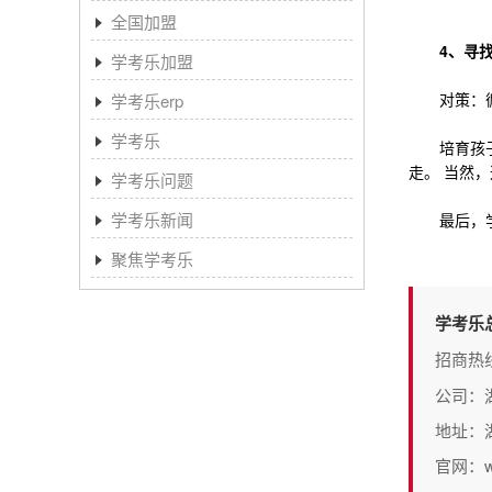
全国加盟
4、寻
学考乐加盟
对策：循
学考乐erp
学考乐
培育孩子变
走。 当然
学考乐问题
学考乐新闻
最后，学考
聚焦学考乐
学考乐
招商热
公司：
地址：
官网：www