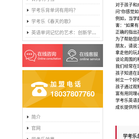
对于孩子和
学考乐背单词有用吗？
问
“你感觉如
例如，当学
学考乐《春天的歌》
害：
“
如果有
正确的指出
英语单词记忆的艺术：创新学习方法与学考乐的魔力
为了帮助您
朋友，请说
拿走他的玩
谈论周围的
我们经常在
孩子知道在
树立一个好
加盟电话
孩子通过观
18037807760
富有用同理
学考乐英语
成长提供所
简介
官网
学考乐
学考乐效果