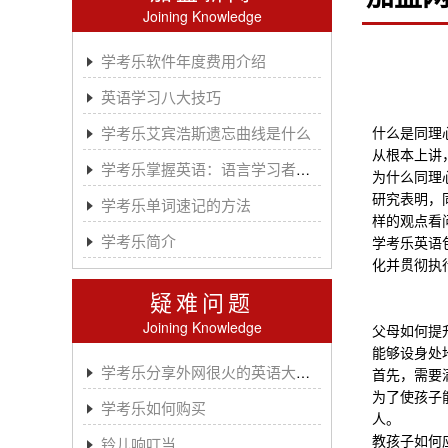
Joining Knowledge
学考乐软件年度费用介绍
英语学习八大技巧
学考乐艾宾浩斯遗忘曲线是什么
什么是同理
从根本上讲
学考乐掌握英语：语言学习者的有效方法
为什么同理
研究表明，
学考乐单词速记的方法
样的观点看
学考乐简介
学考乐英语
化并贯彻执
疑难问题
Joining Knowledge
父母如何提
能够设身处
学考乐分享外网很火的英语大神A.J.HOGE
首先，需要
为了使孩子
学考乐如何购买
人。
教孩子如何
铃儿响叮当