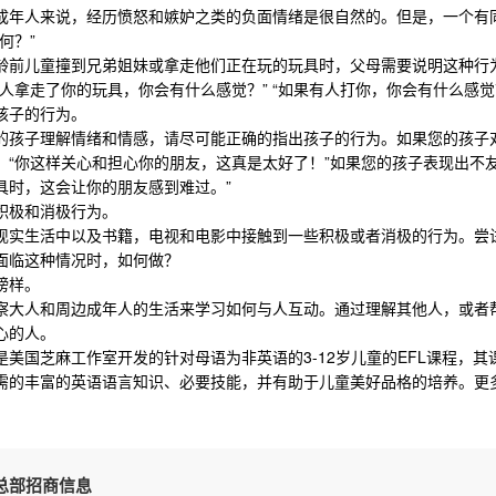
成年人来说，经历愤怒和嫉妒之类的负面情绪是很自然的。但是，一个有
何？”
龄前儿童撞到兄弟姐妹
或拿走他们正在玩的玩具时，父母需要说明这种行
人拿走了你的玩具，你会有什么感觉？” “如果有人打你，你会有什么感觉
孩子的行为。
的孩子理解情绪和情感，请尽可能正确的指出孩子的行为。如果您的孩子
：“你这样关心和担心你的朋友，这真是太好了！”如果您的孩子表现出不
具时，这会让你的朋友感到难过。
”
积极和消极行为。
现实生活中以及书籍，电视和电影中接触到一些积极或者消极的行为。尝
面临这种情况时，如何做？
榜样
。
察大人和周边成年人的生活来学习如何与人互动。通过理解其他人，或者
心的人。
是美国芝麻工作室开发的针对母语为非英语的3-12岁儿童的EFL课程，
需的丰富的英语语言知识、必要技能，并有助于儿童美好品格的培养。更
总部招商信息