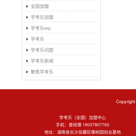
全国加盟
学考乐加盟
学考乐erp
学考乐
学考乐问题
学考乐新闻
聚焦学考乐
Copyri
学考乐（全国）加盟中心
手机：曾经理 18037807760
地址：湖南省长沙岳麓区橡树园创业基地