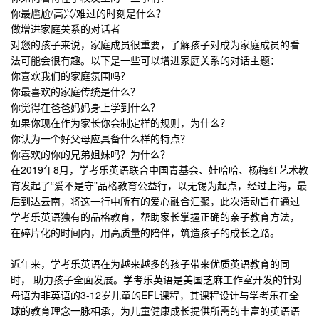
你最尴尬/高兴/难过的时刻是什么？
做增进家庭关系的对话者
对您的孩子来说，家庭成员很重要，了解孩子对成为家庭成员的看
法可能会很有趣。以下是一些可以增进家庭关系的对话主题：
你喜欢我们的家庭氛围吗？
你最喜欢的家庭传统是什么？
你觉得在爸爸妈妈身上学到什么？
如果你现在作为家长你会制定样的规则，为什么？
你认为一个好父母应具备什么样的特点？
你喜欢的你的兄弟姐妹吗？为什么？
在2019年8月，学考乐英语联合中国青基会、娃哈哈、杨梅红艺术教
育发起了“爱不是守”品格教育公益行，以无锡为起点，经过上海，最
后到达云南，将这一行中所有的爱心融合汇聚，此次活动旨在通过
学考乐英语独有的品格教育，帮助家长掌握正确的亲子教育方法，
在碎片化的时间内，用高质量的陪伴，筑造孩子的成长之路。
近年来，学考乐英语在为越来越多的孩子带来优质英语教育的同
时， 助力孩子全面发展。学考乐英语是美国芝麻工作室开发的针对
母语为非英语的3-12岁儿童的EFL课程，其课程设计与学考乐在全
球的教育理念一脉相承，为儿童健康成长提供所需的丰富的英语语