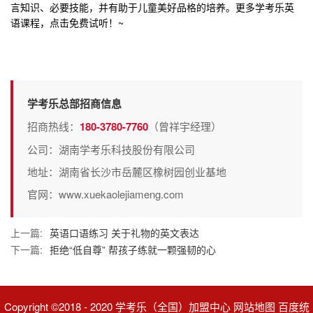
言知识、必要技能，并有助于儿童美好品格的培养。更多
学考乐英
语课程
，点击免费试听！~
学考乐总部招商信息
招商热线：
180-3780-7760
（曾祥宇经理）
公司：湖南学考乐科技股份有限公司
地址：湖南省长沙市岳麓区橡树园创业基地
官网：www.xuekaolejiameng.com
上一篇:
英语口语练习 关于礼物的英文表达
下一篇:
拒绝“低自尊” 帮孩子练就一颗强韧的心
Copyright ©2018 - 2020 学考乐（全国）加盟中心 网站地图 百度统