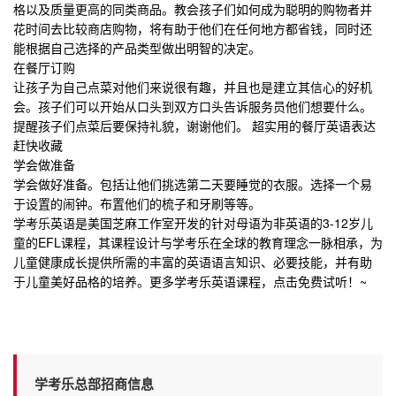
格以及质量更高的同类商品。教会孩子们如何成为聪明的购物者并
花时间去比较商店购物，将有助于他们在任何地方都省钱，同时还
能根据自己选择的产品类型做出明智的决定。
在餐厅订购
让孩子为自己点菜对他
们来说很有趣，并且也是建立其信心的好机
会。孩子们可以开始从口头到双方口头告诉服务员他们想要什么。
提醒孩子们点菜后要保持礼貌，谢谢他们。
超实用的餐厅英语表达
赶快收藏
学会做准备
学会做好准备。包括让他们挑选第二天要睡觉的衣服。选择一个易
于设置的闹钟。布置他们的梳子和牙刷等等。
学考乐英语是美国芝麻工作室开发的针对母语为非英语的3-12岁儿
童的EFL课程，其课程设计与学考乐在全球的教育理念一脉相承，为
儿童健康成长提供所需的丰富的英语语言知识、必要技能，并有助
于儿童美好品格的培养。
更多
学考乐英语课程
，点击免费试听！
~
学考乐总部招商信息