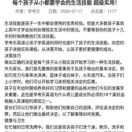
每个孩子从小都要学会的生活技能 超级实用！
作者：学考乐 日期：2020-07-17 点击量：1177
生活技能是孩子一生中都会使用的宝贵经验。但是大多数孩子直到
上高中才学会如何处理现实生活中的情况。不要等到你的孩子十几
岁的时候再教他们生活技能。
学考乐英语让孩子学英语的同时也提升了孩子的生活技能。向您的
孩子讲授实际课程，从决策开始，让孩子更好更健康的成长。
决策技巧
做出正确的决定是每个孩子从小就应该开始学习的一种生活技能。
作为家长，我们首先要做的是尊重孩子及孩子做出的基本决定，例
如巧克力与香草冰淇淋，蓝袜子或白袜子，火车或汽车。当孩子们
上小学时，他们可以开始学习承担相关决定的后果。
孩子在年幼时期培养良好的习惯和健康的品格对他们今后的发展至
关重要，这也是学考乐英语为什么将儿童成长所必须的18个美好品
格融入其课程的原因之一。
家长们可以引导孩子，帮助他们权衡自己的选择，评估该决定的利
弊，然后让他们做出最终决定，以了解事情如何发展。
健康与卫生
在忙碌的日常洗牌中，我们总是告诉孩子们洗个澡，
刷牙
，
洗手
和