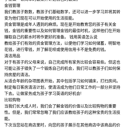
金钱管理
我们教孩子数数，教孩子们基础数学，还可以进一步学习并将其转
变为他们现在可以开始使用的生活技能。
资金管理是成年人遇到的麻烦。现在是开始教育您的孩子有关金
钱，金钱的重要性以及如何管理金钱的最佳时机，这样他们在开始
赚取自己的薪水时将作更好的准备。
钱用英语怎么说
教给孩子们有效的资金管理方法，以便他们学习如何储蓄，明智地
花钱，进行零钱，并了解花呗或使用信用卡不是免费的钱。
清洁用品
对于有孩子的父母来说，自己完成所有家务比较会容易些。但这也
可能让孩子错失了一个锻炼自己的机会，我们可以教孩子们如何保
持房屋的清洁。
从适合年龄的杂项图表开始，其中包括学习如何铺床，打扫房间。
制定每日客房清洁计划，使清洁成为他们日常工作的一部分并坚持
下去。让做家务成为孩子学习英语的好机会!
比较购物
当我们长大成人时，我们会了解金钱的价值以及比较购物的重要
性。但是，我们常常忽略了我们应该教给孩子的这种宝贵的生活技
能。
下次当您站在商店里时，向您的孩子展示在其他商店中该商品的价