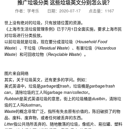
推广垃圾分类 这些垃圾英文分别怎么说？
作者：学考乐 日期：2020-07-17 点击量：1167
世上没有绝对的垃圾，只有放错位置的资源。
《上海市生活垃圾管理条例》已于7月1日全面实施，要求上海市民
对垃圾进行分类投放。
以前垃圾就是垃圾，现在要分成湿垃圾（
Household Food
Waste
）、干垃圾（
Residual Waste
）、有害垃圾（
Hazardous
Waste
）和可回收垃物（
Recyclable Waste
）。
图片来自网络
其实，关于垃圾英文，还有更多的学问。例如：
美式英语中，垃圾是
garbage
或
trash
，垃圾桶是
garbage/trash
can
，清除垃圾的工人叫garbage man/collector。
Rubbish
是英式英语垃圾的意思，街上的垃圾桶是
dustbin
，清除垃
圾的工人叫
dustman
。
Waste
的概念非常广泛，指所有失去原有价值的，陈旧破损了的物
品、废料、废弃物，或者任何被丢弃的东西。
Litter
指公共场所丢弃的、随地散落的垃圾，像纸片、易拉罐、塑料