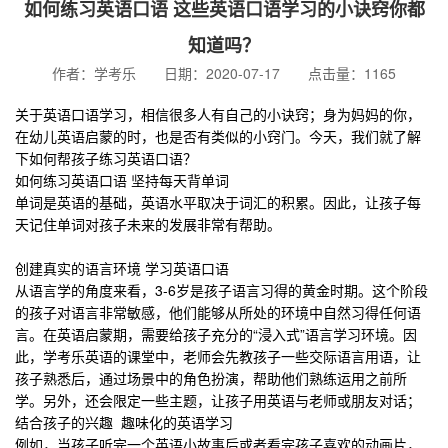
如何练习英语口语 这些英语口语学习的小诀窍你都
知道吗？
作者：学考乐 日期：2020-07-17 点击量：1165
关于英语口语学习，相信很多人有自己的小诀窍；身为妈妈的你，
在幼儿英语启蒙的时，也是否有类似的小窍门。今天，我们就了解
下如何帮孩子练习英语口语？
如何练习英语口语 坚持每天背单词
单词是英语的基础，英语水平取决于词汇的积累。因此，让孩子每
天记住单词对孩子未来的发展非常有帮助。
创建真实的语言环境 学习英语口语
从语言学的角度来看，3-6岁是孩子语言习得的黄金时期。这个阶段
的孩子对语言非常敏感，他们能够从所处的环境中自然习得任何语
言。在英语启蒙期，需要给孩子充分的“浸入式”语言学习环境。因
此，学考乐英语的课堂中，老师会先教孩子一些交际语言用语，让
孩子熟悉后，通过场景中的角色扮演，帮助他们熟练运用之前所
学。另外，还会限定一些主题，让孩子用英语与老师或朋友对话；
结合孩子的兴趣 趣味化的英语学习
例如，当孩子听完一个英语小故事后或者看完孩子喜欢的动画片，