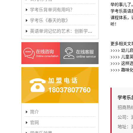
举的事儿了
学考乐背单词有用吗？
学考乐英语
课程
体系，
学考乐《春天的歌》
听！
英语单词记忆的艺术：创新学习方法与学考乐的魔力
更多相关文
>>>>
幼儿启
>>>>
儿童英
>>>>
这样选
>>>>
趣味化
加盟电话
18037807760
学考乐
招商热
简介
公司：
官网
地址：
学考乐效果