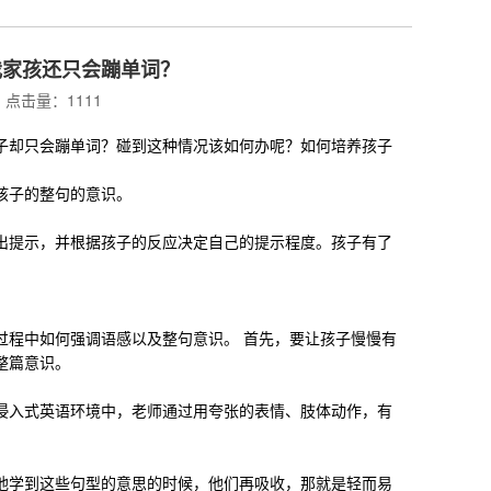
我家孩还只会蹦单词？
点击量：1111
子却只会蹦单词？碰到这种情况该如何办呢？如何培养孩子
孩子的整句的意识。
出提示，并根据孩子的反应决定自己的提示程度。孩子有了
过程中如何强调语感以及整句意识。 首先，要让孩子慢慢有
整篇意识。
浸入式英语环境中，老师通过用夸张的表情、肢体动作，有
他学到这些句型的意思的时候，他们再吸收，那就是轻而易