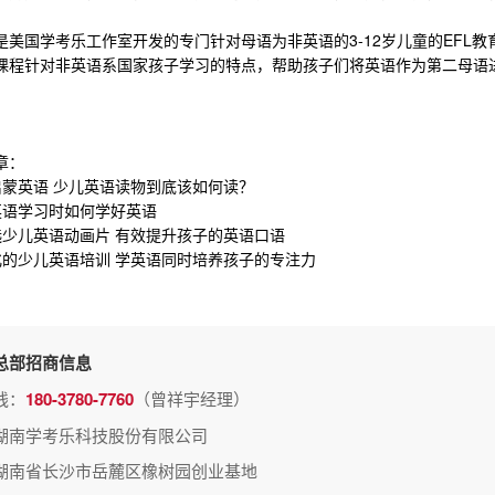
。
是美国学考乐工作室开发的专门针对母语为非英语的3-12岁儿童的EFL
课程针对非英语系国家孩子学习的特点，帮助孩子们将英语作为第二母语
章：
蒙英语 少儿英语读物到底该如何读？
语学习时如何学好英语
少儿英语动画片 有效提升孩子的英语口语
的少儿英语培训 学英语同时培养孩子的专注力
总部招商信息
线：
180-3780-7760
（曾祥宇经理）
湖南学考乐科技股份有限公司
湖南省长沙市岳麓区橡树园创业基地