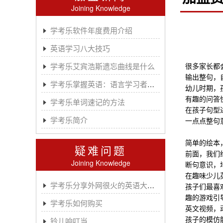
Joining Knowledge
学考乐软件年度费用介绍
英语学习八大技巧
学考乐艾宾浩斯遗忘曲线是什么
很多家长都
输出整句，
学考乐掌握英语：语言学习者的有效方法
幼儿时期，
有趣的问答
学考乐单词速记的方法
在孩子句型
学考乐简介
一点点整句
简单的绘本
疑难问题
前面，我们
Joining Knowledge
断句意识，
在趣味少儿
学考乐分享外网很火的英语大神A.J.HOGE
孩子们最喜
趣的游戏引
学考乐如何购买
英文视频，
孩子的模仿
铃儿响叮当