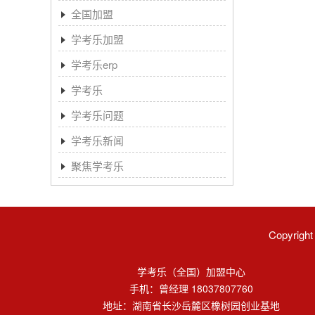
全国加盟
学考乐加盟
学考乐erp
学考乐
学考乐问题
学考乐新闻
聚焦学考乐
Copyri
学考乐（全国）加盟中心
手机：曾经理 18037807760
地址：湖南省长沙岳麓区橡树园创业基地