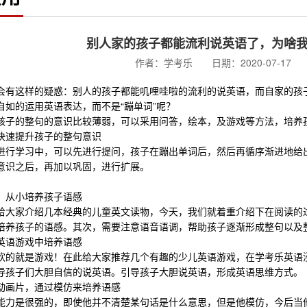
别人家的孩子都能流利说英语了，为啥
作者：学考乐 日期：2020-07-17 
会有这样的疑惑：别人的孩子都能叽哩哇啦的流利的说英语，而自家的孩
自如的运用英语表达，而不是“蹦单词”呢？
孩子的整句的意识比较薄弱，可以采用问答，绘本，及游戏等方法，培养
快速提升孩子的整句意识
进行学习中，可以先进行提问，孩子在蹦出单词后，然后再循序渐进地给
意识之后，再加以巩固，进行扩展。
，从小培养孩子语感
给大家介绍几本经典的儿童英文读物，今天，我们就着重介绍下在阅读的
培养孩子的语感。其次，需要注意语音语调，帮助孩子逐渐形成整句以及
英语游戏中培养语感
欢的就是游戏！在此给大家推荐几个有趣的少儿英语游戏，在学考乐英语
导孩子们大胆自信的说英语。引导孩子大胆说英语，形成英语思维方式。
动画片，通过模仿来培养语感
能力是很强的，即使他并不清楚某句话是什么意思，但是他模仿，今后当