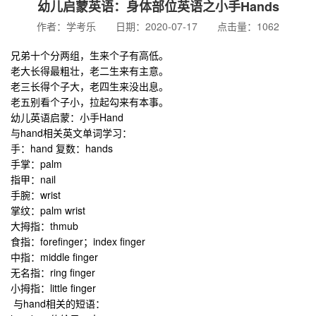
幼儿启蒙英语：身体部位英语之小手Hands
作者：学考乐 日期：2020-07-17 点击量：1062
兄弟十个分两组，生来个子有高低。
老大长得最粗壮，老二生来有主意。
老三长得个子大，老四生来没出息。
老五别看个子小，拉起勾来有本事。
幼儿英语启蒙
：小手Hand
与hand相关英文单词学习：
手：hand 复数：hands
手掌：palm
指甲：nail
手腕：wrist
掌纹：palm wrist
大拇指：thmub
食指：forefinger；index finger
中指：middle finger
无名指：ring finger
小拇指：little finger
与hand相关的短语：