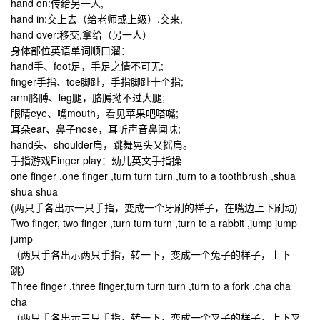
hand on:传给另一人,
hand in:交上去（给老师或上级）,交来,
hand over:移交,拿给（另一人）
身体部位英语单词顺口溜：
hand手、foot足，手足之情不可无;
finger手指、toe脚趾，手指脚趾十个指;
arm胳膊、leg腿，胳膊拗不过大腿;
眼睛eye、嘴mouth，看见苹果吧嗒嘴;
耳朵ear、鼻子nose，耳听声音鼻闻味;
hand头、shoulder肩，跳舞晃头又摇肩。
手指游戏Finger play：幼儿英文手指操
one finger ,one finger ,turn turn turn ,turn to a toothbrush ,shua
shua shua
(两只手各出示一只手指，变成一个牙刷的样子，在嘴边上下刷动)
Two finger, two finger ,turn turn turn ,turn to a rabbit ,jump jump
jump
（两只手各出示两只手指，转一下，变成一个兔子的样子，上下
跳）
Three finger ,three finger,turn turn turn ,turn to a fork ,cha cha
cha
（两只手各出示三只手指，转一下，变成一个叉子的样子，上下叉