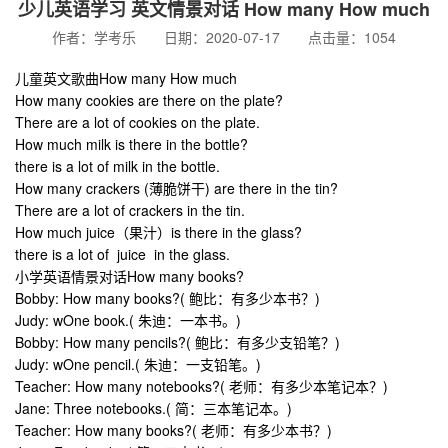
少儿英语学习 英文情景对话 How many How much
作者：学考乐 日期：2020-07-17 点击量：1054
儿童英文歌曲How many How much
How many cookies are there on the plate?
There are a lot of cookies on the plate.
How much milk is there in the bottle?
there is a lot of milk in the bottle.
How many crackers (薄脆饼干) are there in the tin?
There are a lot of crackers in the tin.
How much juice（果汁）is there in the glass?
there is a lot of juice in the glass.
小学英语情景对话How many books?
Bobby: How many books?( 鲍比：有多少本书？)
Judy: wOne book.( 朱迪：一本书。)
Bobby: How many pencils?( 鲍比：有多少支铅笔？)
Judy: wOne pencil.( 朱迪：一支铅笔。)
Teacher: How many notebooks?( 老师：有多少本笔记本？)
Jane: Three notebooks.( 简：三本笔记本。)
Teacher: How many books?( 老师：有多少本书？)