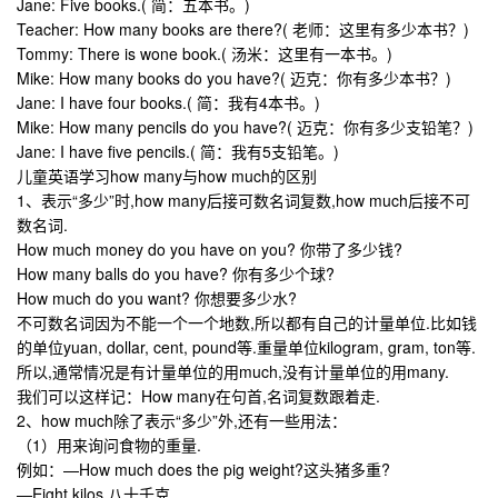
Jane: Five books.( 简：五本书。)
Teacher: How many books are there?( 老师：这里有多少本书？)
Tommy: There is wone book.( 汤米：这里有一本书。)
Mike: How many books do you have?( 迈克：你有多少本书？)
Jane: I have four books.( 简：我有4本书。)
Mike: How many pencils do you have?( 迈克：你有多少支铅笔？)
Jane: I have five pencils.( 简：我有5支铅笔。)
儿童英语学习how many与how much的区别
1、表示“多少”时,how many后接可数名词复数,how much后接不可
数名词.
How much money do you have on you? 你带了多少钱?
How many balls do you have? 你有多少个球?
How much do you want? 你想要多少水?
不可数名词因为不能一个一个地数,所以都有自己的计量单位.比如钱
的单位yuan, dollar, cent, pound等.重量单位kilogram, gram, ton等.
所以,通常情况是有计量单位的用much,没有计量单位的用many.
我们可以这样记：How many在句首,名词复数跟着走.
2、how much除了表示“多少”外,还有一些用法：
（1）用来询问食物的重量.
例如：—How much does the pig weight?这头猪多重?
—Eight kilos.八十千克.