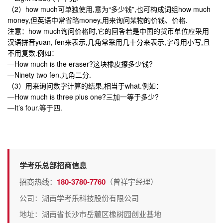
（2）how much可单独使用,意为“多少钱”,也可构成词组how much
money,但英语中常省略money,用来询问某物的价钱、价格.
注意：how much询问价格时,它的回答若是中国的货币单位应采用
汉语拼音yuan, fen来表示,几角常采用几十分来表示,字母用小写,且
不用复数.例如：
—How much is the eraser?这块橡皮擦多少钱?
—Ninety two fen.九角二分.
（3）用来询问数字计算的结果,相当于what.例如：
—How much is three plus one?三加一等于多少?
—It’s four.等于四.
学考乐总部招商信息
招商热线：
180-3780-7760
（曾祥宇经理）
公司：湖南学考乐科技股份有限公司
地址：湖南省长沙市岳麓区橡树园创业基地