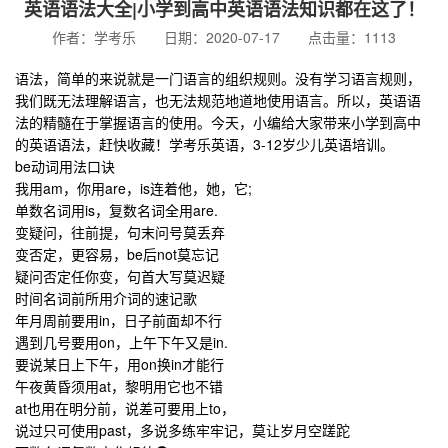
英语语法大全|小学到高中英语语法知识都在这了！
作者：学考乐 日期：2020-07-17 点击量：1113
语法，简单的来说就是一门语言的组织规则。没有学习语言规则，
我们既无法理解语言，也无法规范地道地使用语言。所以，
英语语
法的精髓在于掌握语言的使用。
今天，小编给大家带来小学到高中
的英语语法，赶快收藏！学考乐英语，3-12岁少儿英语培训。
be动词用法口诀
我用am，你用are，is连着他，她，它;
单数名词用is，复数名词全用are.
变疑问，往前提，句末问号莫丢弃
变否定，更容易，be后not莫忘记
疑问否定任你变，句首大写莫迟疑
时间名词前所用介词的速记歌
年月周前要用in，日子前面却不行
遇到几号要用on，上午下午又是in.
要说某日上下午，用on换in才能行
午夜黄昏须用at，黎明用它也不错
at也用在明分前，说差可要用上to，
说过只可使用past，多说多练牢牢记，莫让岁月空蹉跎