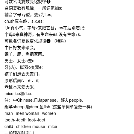
可数名词复数变化规律
❶
名词复数有规律，一般词尾加s;
辅音字母+y型，变y为i,es;
ch,sh真有趣，s,x,es;
f,fe真小气，字母v来把它替，es在后别忘记;
字母o来真神奇，有生命来es,没有生命+s.
可数名词复数变化规律
❷
（特殊）
中日好友来聚会，
绵羊、鹿、鱼把家回。
男士、女士a变e;
牙(齿)、脚双o变双e;
孩子们想去天安门，
原形后面r、 e 、n;
老鼠本来爱大米，
mice,ice和rice.
注：中Chinese,日Japanese，好友people.
绵羊sheep,鹿deer,鱼fish (这些单词单复数一样)
man--men woman--women
tooth--teeth foot--feet
child--children mouse--mice
一般现在时态㈠