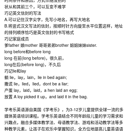
时间条件和原因，方式伴随没别的
状从和其前三个，可以互变不难学
巧记英文信封的写法
A.可以记住汉字尖字，先写小地名，再写大地名
B.将竖式汉文写法的信封，按顺时针方向旋至水平位置这样，地址
的排列顺序恰巧是英文信封的书写格式
巧记家庭成员
爹father 娘mother 哥哥弟弟brother 姐姐妹妹sister.
long before和before long
long 在前(long before)，很久前，
long在后(before long)，不久后
巧记lie和lay
躺 lie，lay，lain，lie in bed again;
撒谎 lie，lied，lied，dont be a liar;
产蛋 lay，laid，laid，a hen laid an egg;
放置 A loy picked it up，and laid it in the bag.
学考乐英语源自美国《学考乐》，为3-12岁儿童提供全球一流的多
媒体
英语培训课程
。学考乐英语结合不同年龄段儿童的学习需求和
兴趣点，融合多媒体教学法、母语教学法、游戏和活动教学法等多
种教学元素，让孩子在欢乐中掌握知识，全方位地提高儿童英语语