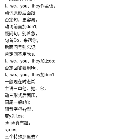
I、we、you、they作主语，
动词原形后面跟;
否定句，更容易，
动词前面加don't;
疑问句，别着急，
句首Do，来帮你，
后面问号别忘记;
肯定回答用Yes,
I、we、you、they加上do;
否定回答要用No,
I、we、you、they加don't.
一般现在时态㈡
主语三单他、她、它，
动三形式后面压，
词尾一般s加;
辅音字母+y型，
变y为i,es;
ch,sh真有趣，
s,x,es;
三个特殊那里去?