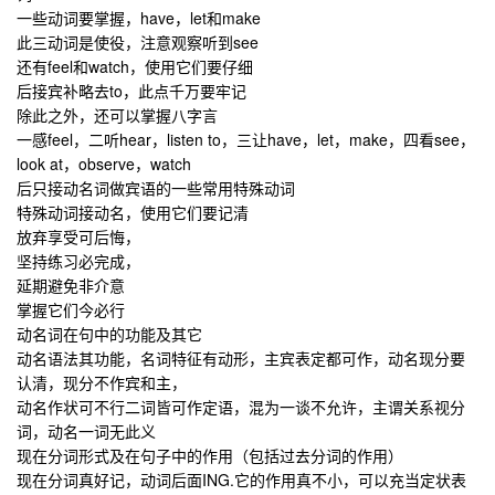
一些动词要掌握，have，let和make
此三动词是使役，注意观察听到see
还有feel和watch，使用它们要仔细
后接宾补略去to，此点千万要牢记
除此之外，还可以掌握八字言
一感feel，二听hear，listen to，三让have，let，make，四看see，
look at，observe，watch
后
只接动名词做宾语的一些常用特殊动词
特殊动词接动名，使用它们要记清
放弃享受可后悔，
坚持练习必完成，
延期避免非介意
掌握它们今必行
动名词在句中的功能及其它
动名语法其功能，名词特征有动形，主宾表定都可作，动名现分要
认清，现分不作宾和主，
动名作状可不行二词皆可作定语，混为一谈不允许，主谓关系视分
词，动名一词无此义
现在分词形式及在句子中的作用（包括过去分词的作用）
现在分词真好记，动词后面ING.它的作用真不小，可以充当定状表