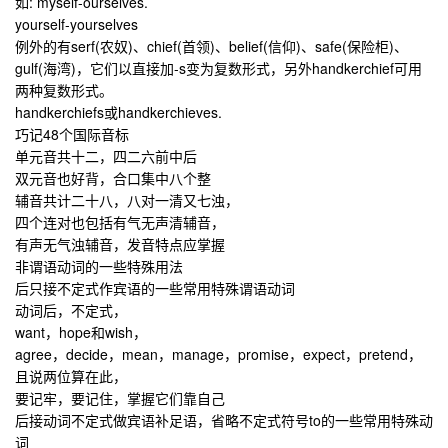
如: myself-ourselves.
yourself-yourselves
例外的有
serf
(农奴)、
chief
(首领)、
belief
(信仰)、
safe
(保险柜)、
gulf
(海湾)，它们以直接加-s变为复数形式，另外
handkerchief
可用
两种复数形式。
handkerchiefs
或
handkerchieves.
巧记48个国际音标
单元音共十二，四二六前中后
双元音也好背，合口集中八个整
辅音共计二十八，八对一清又七浊，
四个连对也包括有气无声清辅音，
有声无气浊辅音，发音特点应掌握
非谓语动词的一些特殊用法
后只接不定式作宾语的一些常用特殊谓语动词
动词后，不定式，
want，hope和wish，
agree，decide，mean，manage，promise，
expect，pretend，
且说两位算在此，
要记牢，要记住，掌握它们靠自己
后接动词不定式做宾语补足语，省略不定式符号to的一些常用特殊动
词