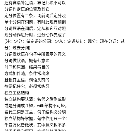
还有宾语补足语，忘记此项不可以
分词作定语的位置及其它
定分位置有二条，词前词后定分晓
单个分词在词前，有时此规有颠倒
分词短语在词后，定从和它互对照
现分动作进行时，过分动作完成了
(注：定分：做定语的分词：定从：定语从句：现分：现在分词：过
分：过去分词)
分词做状语在句子中所表示的意义
分词做状语，概有七意义
时间和原因，结果与目的
方式加伴随，条件常出席
且谈其主语，谓语头前的
欲要记住它，必须常练习
独立主格结构
独立结构要认清：名代之后副或形
或是分词或介短，with结构不可轻，
名代二词是其主，句子结构必分明
独立结构好掌握，句中作用只一个：
千变万化皆做状，其中意义也不多