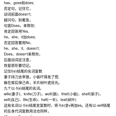
has、goes和does;
否定句，记住它，
动词前面doesn't;
疑问句，别着急，
句首Does，来帮你;
肯定回答用Yes,
he、she、it加does;
否定回答要用No,
he、she、it、doesn't;
Does、doesn't来帮你，
后面动词定注意，
恢复原形要切记。
记住f(e)结尾的名词复数
妻子持刀去宰狼，小偷吓得发了慌;
躲在架后保己命，半片树叶遮目光。
九个以-f(e)结尾的名词。
wife
(妻子)、
knife
(刀子)、
wolf
(狼)、
thief
(小偷)、
shelf
(架子)、
self
(自己)、
life
(生命)、
half
(一半)、
leaf
(树叶)
这些名词以-f(e)结尾变复数时，将-f(e)变v再加es。还有以-self结尾
的反身代词复数用法也同样，