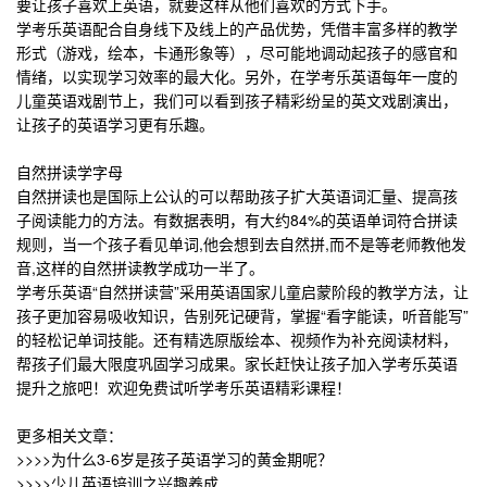
要让孩子喜欢上英语，就要这样从他们喜欢的方式下手。
学考乐英语配合自身线下及线上的产品优势，凭借丰富多样的教学
形式（游戏，绘本，卡通形象等），尽可能地调动起孩子的感官和
情绪，以实现学习效率的最大化。另外，在学考乐英语每年一度的
儿童英语戏剧节上，我们可以看到孩子精彩纷呈的英文戏剧演出，
让孩子的英语学习更有乐趣。
自然拼读学字母
自然拼读也是国际上公认的可以帮助孩子扩大英语词汇量、提高孩
子阅读能力的方法。有数据表明，有大约84%的英语单词符合拼读
规则，当一个孩子看见单词,他会想到去自然拼,而不是等老师教他发
音,这样的自然拼读教学成功一半了。
学考乐英语“自然拼读营”采用英语国家儿童启蒙阶段的教学方法，让
孩子更加容易吸收知识，告别死记硬背，掌握“看字能读，听音能写”
的轻松记单词技能。还有精选原版绘本、视频作为补充阅读材料，
帮孩子们最大限度巩固学习成果。
家长赶快让孩子加入学考乐英语
提升之旅吧！
欢迎免费试听
学考乐英语精彩课程
！
更多相关文章：
>>>>为什么3-6岁是孩子英语学习的黄金期呢？
>>>>少儿英语培训之兴趣养成