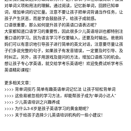
对单词义项和用法的理解。通过阅读，记忆新单词，回顾已知单
词，增加单词的记忆量。注意不要让孩子把单词背诵当作任务，让
孩子产生厌恶，而是学会鼓励孩子，给孩子成就感。
口语很重要，那么如何提升孩子的英语口语表达呢？
大家都知道口语学习的重要性，因此很多少儿英语培训也都特别注
重口语的学习。因为语言学习不仅要输入，还要及时输出。爸爸妈
妈们可以有意识地引导孩子进行简单的英文对话，注意要尽量让孩
子们多说完整的句子，如果孩子有发音错误，一定要及时引导、及
时纠正。另外，孩子用游戏及提问的方法，增加口语练习的机会。
想让孩子专心学英语，就交给学考乐英语吧！
欢迎免费试听
学考乐
英语精彩课程
！
更多相关文章：
>>>> 背单词技巧 简单有趣英语单词记忆法 让孩子轻松背单词
>>>> 这些易被忽视的学习方法，却能帮孩子成为“单词小达人”
>>>> 少儿英语培训之兴趣养成
>>>>
为什么3-6岁是孩子英语学习的黄金期呢？
>>>>
关于给孩子选择少儿英语培训机构的一些小建议！