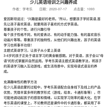
少儿英语培训之兴趣养成
作者：学考乐 日期：2020-07-17 点击量：1093
爱因斯坦说过：“兴趣是最好的老师。”所以，想要孩子学好英语
,
首
先让孩子喜欢英语，就要用孩子喜欢的方式学英语。
尊重孩子的个性，进行兴趣引导
每个孩子性格不同，有的爱表达、有的动手能力强、有的喜欢音乐
动画片等等。尊重孩子的独特性，从他们的兴趣出发，孩子的英语
学习也将事半功倍！
主题式英语学习，让孩子从小爱上英语
3-6岁的孩子正处于语言学习的黄金敏感期。对于英语，孩子会以
"
母
语
"
的形式掌握并自然运用。学考乐英语主题式英语教学法，将孩子
的英语学习融入互动游戏，或生活场景中，实现母语式语言的养
成。
充满趣味性的教学方法
在少儿英语启蒙的过程中，学考乐英语配合自身线下及线上的产品
优势，凭借丰富多样的教学形式（游戏，绘本，卡通形象等），尽
可能地调动起孩子的感官和情绪，以实现学习效率的最大化。在学
考乐英语的课堂上，不论教师还是课件中的卡通形象，都采用了丰