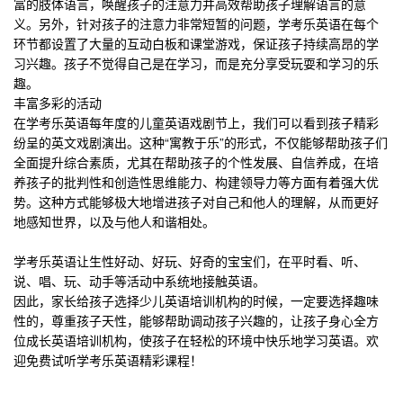
富的肢体语言，唤醒孩子的注意力并高效帮助孩子理解语言的意
义。另外，针对孩子的注意力非常短暂的问题，学考乐英语在每个
环节都设置了大量的互动白板和课堂游戏，保证孩子持续高昂的学
习兴趣。孩子不觉得自己是在学习，而是充分享受玩耍和学习的乐
趣。
丰富多彩的活动
在学考乐英语每年度的儿童英语戏剧节上，我们可以看到孩子精彩
纷呈的英文戏剧演出。这种“寓教于乐”的形式，不仅能够帮助孩子们
全面提升综合素质，尤其在帮助孩子的个性发展、自信养成，在培
养孩子的批判性和创造性思维能力、构建领导力等方面有着强大优
势。这种方式能够极大地增进孩子对自己和他人的理解，从而更好
地感知世界，以及与他人和谐相处。
学考乐英语让生性好动、好玩、好奇的宝宝们，在平时看、听、
说、唱、玩、动手等活动中系统地接触英语。
因此，家长给孩子选择少儿英语培训机构的时候，一定要选择趣味
性的，尊重孩子天性，能够帮助调动孩子兴趣的，让孩子身心全方
位成长英语培训机构，使孩子在轻松的环境中快乐地学习英语。
欢
迎免费试听
学考乐英语精彩课程
！