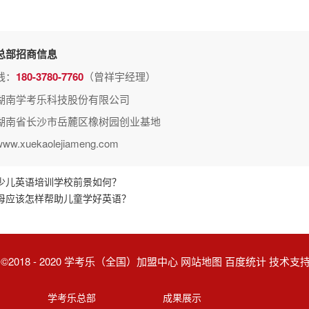
总部招商信息
线：
180-3780-7760
（曾祥宇经理）
湖南学考乐科技股份有限公司
湖南省长沙市岳麓区橡树园创业基地
.xuekaolejiameng.com
少儿英语培训学校前景如何？
母应该怎样帮助儿童学好英语？
ght ©2018 - 2020 学考乐（全国）加盟中心 网站地图 百度统计 技术
学考乐总部
成果展示