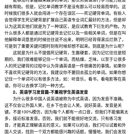
越有帮助。但是，记忆单词教学不是没有那么可以轻易而举的。这
时候我们很多人就会闯进一个存在误区——死记硬背单词。有些人
会觉得学生死记硬背是扩展自己英语专业词汇最好的方法，但是却
认为这其实他们就是为了一种误区，是应试教育下衍生的产物。为
什么很多人都是通过死记硬背去记忆以及一些相关单词，但是在叫
他解释单词意思的时候往往说不出来，明明已经背得滚瓜烂熟了，
可是到了重要关键问题时刻有时候却想不起来。到底是为什么呢?
这就是为什么不提倡死记硬背，生搬硬套，因为记忆往往是短
期的，我们很难能够记住一个单词。而枯燥，乏味，以至于让很多
人的死记硬背的过程中认为背诵英语是一件很痛苦的事情。如果你
不喜欢死记硬背的方法，我建议你不要回去孤立的单词。如果你想
记住一个单词可以有很多方法，如：听音乐，看书，看电影等在英
语，你可以去换学习的一种方式。
2、英语学习发音篇-不重视学生英语发音
为什么很多中国人说英语被称为中式英语，因为发音不准确。
这不仅会让外国人笑，在乡下也会让人笑。说好英语，发音是关
键。不是100%模仿，因为每个人都有一点口音，但我们不能偏离太
多，接近标准发音。否则，我们就不能很好地交流，只有练习发
音，才能真正理解语言的意义。如果可以的话，我们可以试着和外
国人交谈，找到一个双方都能感兴趣的话题，慢慢地，我们会发现