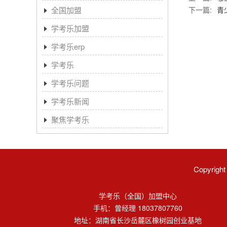
全国加盟
下一篇:
青
学考乐加盟
学考乐erp
学考乐
学考乐问题
学考乐新闻
聚焦学考乐
Copyri
学考乐（全国）加盟中心
手机：曾经理 18037807760
地址：湖南省长沙岳麓区橡树园创业基地