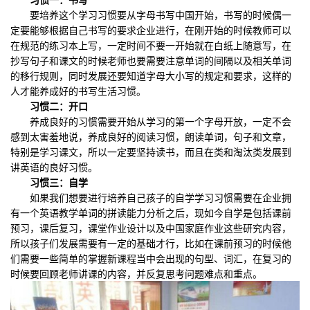
要培养这个学习习惯要从字母书写中国开始，书写的时候偶一
定要能够根据自己书写的要求企业进行，在刚开始的时候教师可以
在规范的练习本上写，一定时间不要一开始就在白纸上随意写，在
抄写句子和课文的时候老师也要需要注意单词的间隔以及相关单词
的移行规则，同时发展还要知道字母大小写的规定和要求，这样的
人才能养成好的书写生活习惯。
习惯二：开口
养成良好的习惯需要开始从学习的第一个字母开放，一定不会
感到太害羞地说，养成良好的阅读习惯，朗读单词，句子和文章，
特别是学习课文，所以一定要坚持读书，而且在类和淘汰类发展到
讲英语的良好习惯。
习惯三：自学
如果我们想要进行培养自己孩子的自学学习习惯需要在企业拥
有一个英语教学单词的拼读能力分析之后，现如今自学是包括课前
预习，课后复习，课堂作业设计以及中国家庭作业这些研究内容，
所以孩子们发展需要有一定的基础才行，比如在课前预习的时候他
们需要一些简单的掌握新课程当中会出现的句型、词汇，在复习的
时候要回顾老师讲课的内容，并反复思考问题难点和重点。