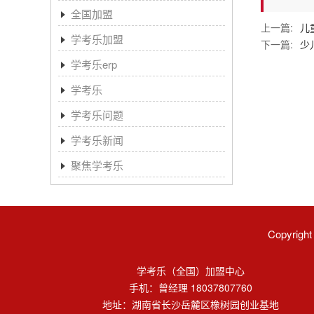
全国加盟
上一篇:
儿
学考乐加盟
下一篇:
少
学考乐erp
学考乐
学考乐问题
学考乐新闻
聚焦学考乐
Copyri
学考乐（全国）加盟中心
手机：曾经理 18037807760
地址：湖南省长沙岳麓区橡树园创业基地