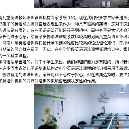
童英语教师培训管理机构专家系统介绍，现在我们很多学生家长送孩子
己孩子的英语能力提升自我表现出来作为一种具有很高的期待，这对于这
的语法是有限的，有些英语语法可能是孩子到初中、高中甚至是大学才会
家长们过于心急，给孩子安排语法难度系数比较高的河南儿童英语专业培
，河南儿童英语培训课程设计学习到的难度比较高的语法理论知识，在小
前期做的努力就白费了。因此，在小学阶段英语语法课程资源培训中，家
的一个科学课程。
语法是困难的。对于小学生来说，他们的理解能力是有限的，所以我们
在许多河南省幼儿英语培训机构对小学英语语法课程的培训都采用了新概
，吸收有用的语法知识。家长对此不必过于担心，但在早期选择时，要注
了解培训机构的好坏对培训效果能否起到决定性的作用。