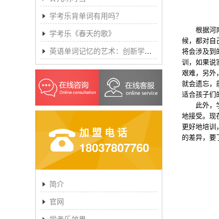
学考乐背单词有用吗？
根据河南儿
学考乐《春天的歌》
候，都对自
英语单词记忆的艺术：创新学习方法与学考乐的魔力
将会涉及到
训，如果说
艰难，另外
就会遗忘，
适合孩子们
此外，学习
地接受。现
更好地培训
加盟电话
的差异，要
18037807760
简介
官网
学考乐效果