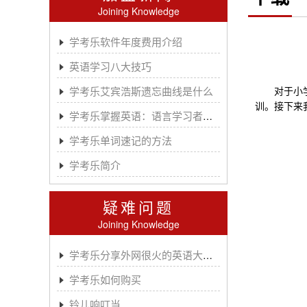
Joining Knowledge
学考乐软件年度费用介绍
英语学习八大技巧
学考乐艾宾浩斯遗忘曲线是什么
对于小学生
训。接下来
学考乐掌握英语：语言学习者的有效方法
学考乐单词速记的方法
学考乐简介
疑难问题
Joining Knowledge
学考乐分享外网很火的英语大神A.J.HOGE
学考乐如何购买
铃儿响叮当