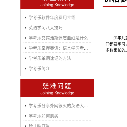
Joining Knowledge
学考乐软件年度费用介绍
英语学习八大技巧
学考乐艾宾浩斯遗忘曲线是什么
少年儿童是
们都要学习
学考乐掌握英语：语言学习者的有效方法
多数家长的
学考乐单词速记的方法
学考乐简介
疑难问题
Joining Knowledge
学考乐分享外网很火的英语大神A.J.HOGE
学考乐如何购买
铃儿响叮当