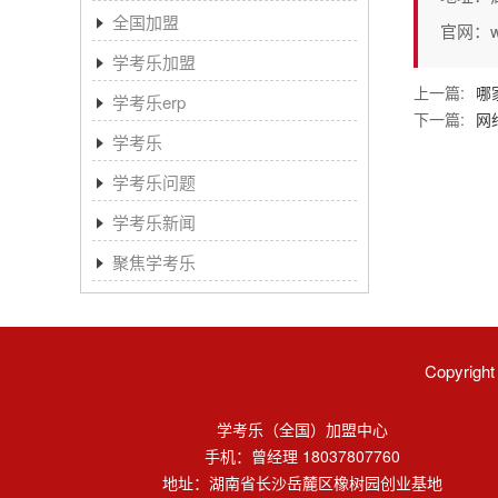
全国加盟
官网：www
学考乐加盟
上一篇:
哪
学考乐erp
下一篇:
网
学考乐
学考乐问题
学考乐新闻
聚焦学考乐
Copyri
学考乐（全国）加盟中心
手机：曾经理 18037807760
地址：湖南省长沙岳麓区橡树园创业基地