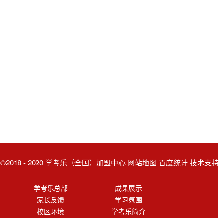
ght ©2018 - 2020 学考乐（全国）加盟中心 网站地图 百度统计 技术
学考乐总部
成果展示
家长反馈
学习氛围
校区环境
学考乐简介