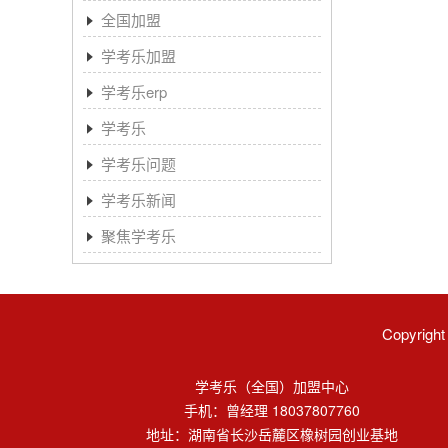
全国加盟
学考乐加盟
学考乐erp
学考乐
学考乐问题
学考乐新闻
聚焦学考乐
Copyri
学考乐（全国）加盟中心
手机：曾经理 18037807760
地址：湖南省长沙岳麓区橡树园创业基地