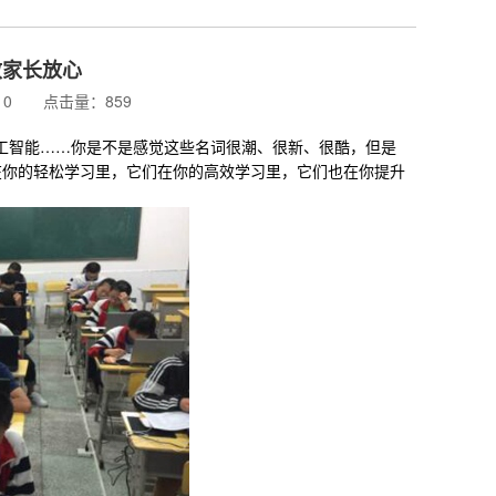
效家长放心
0:10 点击量：859
智能……你是不是感觉这些名词很潮、很新、很酷，但是
在你的轻松学习里，它们在你的高效学习里，它们也在你提升