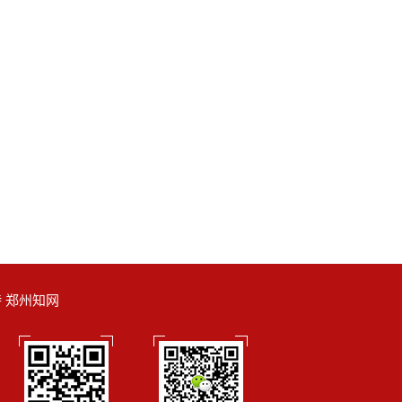
支持 郑州知网