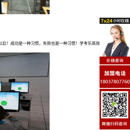
后！成功是一种习惯，失败也是一种习惯！学考乐高效智