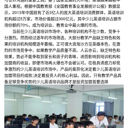
国人重视。根据中国教育部《全国教育事业发展统计公报》数据显
示，2013年中国就有了近3亿人的庞大英语培训消费群体，英语培训
机构超过5万家，市场价值超过300亿元，其中少儿英语培训占据市
场份额的70%，成为培训业、教育业中最火爆的市场。
当前在少儿英语培训市场中，各种培训机构不在少数，竞争十
分激烈。然而经过逐年的市场筛选，大部分教学产品缺乏特色和效
果的培训机构规模逐年萎缩。正可谓大浪淘沙方见英雄本色，在激
烈的市场竞争中，如果教学产品质量不高、人云亦云，缺乏特色和
效果，势必不能争取到家长和孩子的青睐，进而影响到培训机构和
加盟商的收益，即便市场再火爆也不会被认可。在极具诱惑力却竞
争激烈的少儿英语培训市场中，产品的差异化决定着少儿英语培训
加盟项目的成败;决定着投资人的核心利益。因此，只有教学产品具
备足够竞争优势的少儿英语培训品牌才是投资加盟首要选择