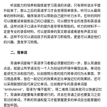
听说能力的培养和锻炼是学习英语的关键，只有将听说水平提
升起来了，那么之后的英语学习才会变得简单很多。听可以从最简
单的材料听起，循序渐进可以帮助自己提升听力水平。在听的同时
可以跟着读来锻炼自己的口语能力，可以模仿专业的发音和英语语
调，这样对孩子口语水平的提升是非常有帮助的。听力的材料不一
定是专业的录音材料，可以是简单的英文歌谣或者是有声英文绘
本，这样不仅可以调动孩子的英语学习积极性，更是可以满足他们
的兴趣、激发学习热情。
二、背单词
背诵单词是每个英语学习者都必须要经历的一步，那么背通俗
点说，就是让所学语言在一个人为创设的环境中展现出来。单词也
是讲究方法和技巧的，比如按照分类的技巧将单词归为水果类、学
习用品类等，放在一起记忆的效果肯定比单独记忆的效果好。还可
以采用联想的技巧来记忆单词，比如救护车的英语单词是
“ambulance”，音译为“俺不能死”，将二者练习起来就可以快速记忆
了。背诵单词是要每天都要进行的，并且在背诵之前也要复习之前
背过的单词，不断的背诵和复习才能掌握更多的单词且也能掌握的
更加牢固。