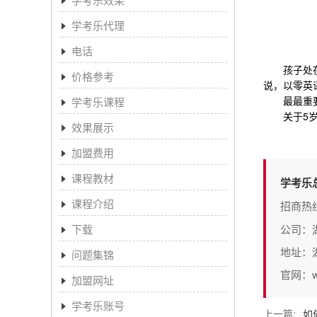
学考乐代理
电话
孩子处在一
价格参考
说，以零英
最最重要的
学考乐课程
关于5岁宝
效果展示
加盟费用
课程教材
学考乐
课程介绍
招商热
下载
公司：
地址：
问题集锦
官网：www
加盟网址
学考乐账号
上一篇:
如