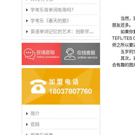
学考乐背单词有用吗？
当然，家长
学考乐《春天的歌》
朋友还多。
英语单词记忆的艺术：创新学习方法与学考乐的魔力
如果你要推
TEFL/
师之所以要
五岁的宝宝
其次，对于
合有趣的图
加盟电话
18037807760
简介
官网
学考乐效果