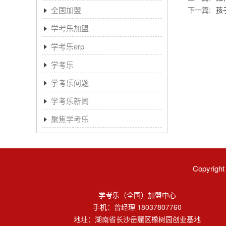
全国加盟
下一篇:
孩
学考乐加盟
学考乐erp
学考乐
学考乐问题
学考乐新闻
聚焦学考乐
Copyri
学考乐（全国）加盟中心
手机：曾经理 18037807760
地址：湖南省长沙岳麓区橡树园创业基地