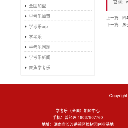
官网：www
全国加盟
学考乐加盟
上一篇:
四
下一篇:
孩
学考乐erp
学考乐
学考乐问题
学考乐新闻
聚焦学考乐
Copyri
学考乐（全国）加盟中心
手机：曾经理 18037807760
地址：湖南省长沙岳麓区橡树园创业基地