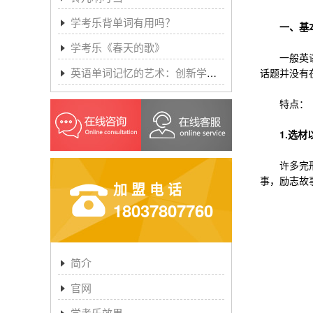
学考乐背单词有用吗？
一、基本
学考乐《春天的歌》
一般英语完
英语单词记忆的艺术：创新学习方法与学考乐的魔力
话题并没有
特点：
1.选材以
许多完形填
事，励志故
加盟电话
18037807760
简介
官网
学考乐效果