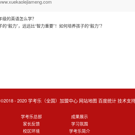
.xuekaolejiameng.com
年级的英语怎么学？
子的“毅力”，远远比“智力重要”！如何培养孩子的“毅力”？
ght ©2018 - 2020 学考乐（全国）加盟中心 网站地图 百度统计 技术
学考乐总部
成果展示
家长反馈
学习氛围
校区环境
学考乐简介