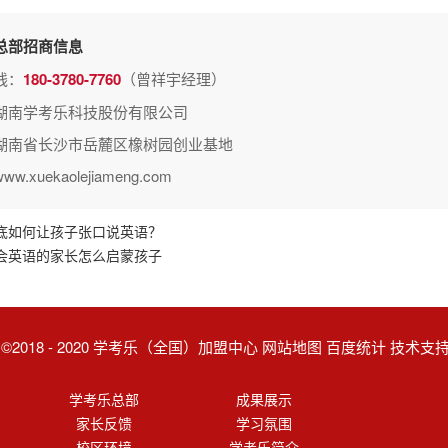
总部招商信息
线：
180-3780-7760
（曾祥宇经理）
湖南学考乐科技股份有限公司
湖南省长沙市岳麓区橡树园创业基地
.xuekaolejiameng.com
底如何让孩子张口说英语？
会英语的家长怎么启蒙孩子
ght ©2018 - 2020 学考乐（全国）加盟中心 网站地图 百度统计 技术
学考乐总部
成果展示
家长反馈
学习氛围
校区环境
学考乐简介