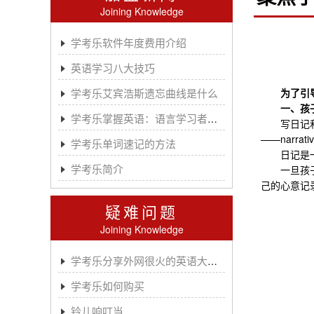
Joining Knowledge
学考乐软件年度费用介绍
英语学习八大技巧
学考乐艾宾浩斯遗忘曲线是什么
为了引
一、孩
学考乐掌握英语：语言学习者的有效方法
写日记和写
——narrat
学考乐单词速记的方法
日记是一个
学考乐简介
一旦孩子迈
己的心意记
疑难问题
Joining Knowledge
学考乐分享外网很火的英语大神A.J.HOGE
学考乐如何购买
铃儿响叮当