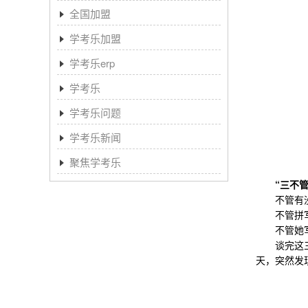
全国加盟
学考乐加盟
学考乐erp
学考乐
学考乐问题
学考乐新闻
聚焦学考乐
“三不
不管有没
不管拼写
不管她写得怎样，
谈完这三点
天，突然发