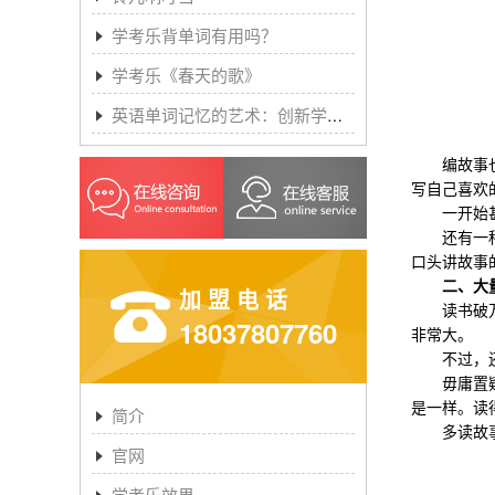
学考乐背单词有用吗？
学考乐《春天的歌》
英语单词记忆的艺术：创新学习方法与学考乐的魔力
编故事也是
写自己喜欢
一开始甚至
还有一种方法是
口头讲故事
二、大
加盟电话
读书破万卷
18037807760
非常大。
不过，还是
毋庸置疑，
是一样。读
简介
多读故事类
官网
学考乐效果