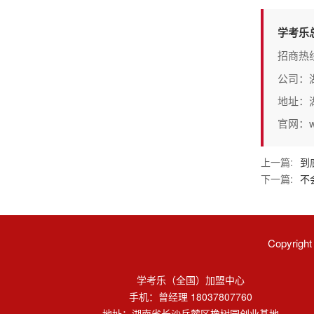
学考乐
招商热
公司：
地址：
官网：www
上一篇:
到
下一篇:
不
Copyri
学考乐（全国）加盟中心
手机：曾经理 18037807760
地址：湖南省长沙岳麓区橡树园创业基地