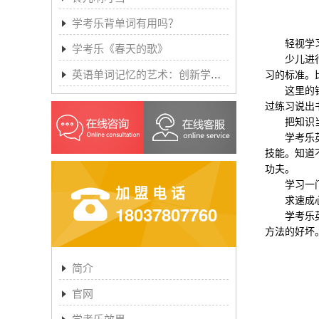
学考乐背单词有用吗？
轻视学习
学考乐《春天的歌》
少儿进行英
英语单词记忆的艺术：创新学习方法与学考乐的魔力
习的标准。
这里的错误
过练习说出
把知识当
学考乐英语
技能。知道
功夫。
学习一门语
加盟电话
求速成
18037807760
学考乐英语
方法的好坏
简介
官网
学考乐效果