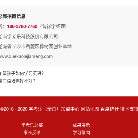
总部招商信息
线：
180-3780-7760
（曾祥宇经理）
湖南学考乐科技股份有限公司
湖南省长沙市岳麓区橡树园创业基地
.xuekaolejiameng.com
年级孩子如何学习英语?
童口语培训好不好?
ght ©2018 - 2020 学考乐（全国）加盟中心 网站地图 百度统计 技术
学考乐总部
成果展示
家长反馈
学习氛围