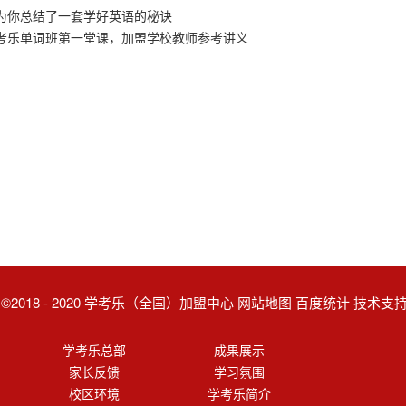
为你总结了一套学好英语的秘诀
考乐单词班第一堂课，加盟学校教师参考讲义
ght ©2018 - 2020 学考乐（全国）加盟中心 网站地图 百度统计 技术
学考乐总部
成果展示
家长反馈
学习氛围
校区环境
学考乐简介