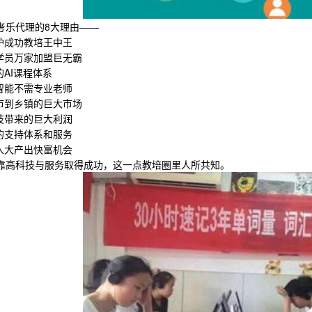
乐代理的8大理由——
成功教培王中王
员万家加盟巨无霸
AI课程体系
能不需专业老师
到乡镇的巨大市场
带来的巨大利润
支持体系和服务
大产出快富机会
科技与服务取得成功，这一点教培圈里人所共知。