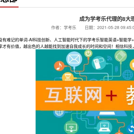
成为学考乐代理的8大
作者：学考乐 日期：2021-05-28 09:4
难记的单词-AI科技创新、人工智能时代下的学考乐智能英语+智能学+
享才有价值，越出色的人越能找到加速自我成长的时间和空间！相信科技