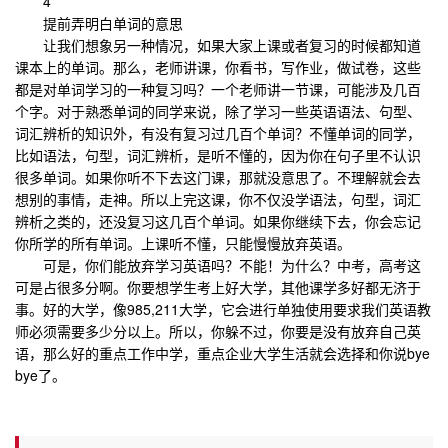
4
提前弄明白单词的意思
让我们想象另一种情况，如果大家上课或者复习的时候都知道
课本上的单词。那么，老师讲课，你看书，写作业，做试卷，这些
都是对单词学习的一种复习吗？一个老师讲一节课，可能涉及几百
个字。对于熟悉单词的同学来说，除了学习一些英语语法、句型、
词汇辨析的知识外，有没有复习过几百个单词？不懂单词的同学，
比如语法，句型，词汇辨析，是听不懂的，因为你在句子里不认识
很多单词。如果你听不下去这门课，那就没意思了。不理解就会去
想别的事情，走神。所以上完这课，你不仅没学语法，句型，词汇
辨析之类的，还没复习这几百个单词。如果你继续下去，你会忘记
你所学的所有单词。上课听不懂，只能慢慢放弃英语。
可是，你们能放弃学习英语吗？不能！为什么？中考，高考这
可是占很多分啊。你要想学生考上好大学，其他课学多好都无济于
事。好的大学，像985,211大学，它会进行单独使用要求我们英语教
师必须需要多少分以上。所以，你躲不过，你要是没有放弃自己英
语，那么好的重点工作中学，重点企业大学生活就会选择和你说bye
bye了。