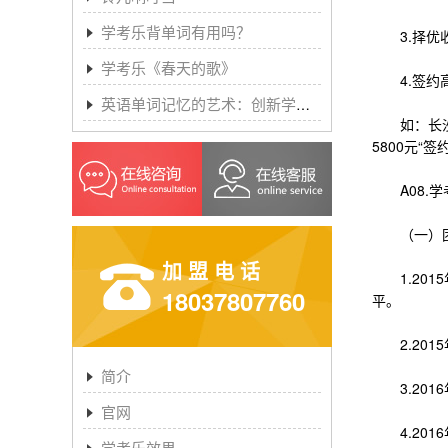
学考乐背单词有用吗？
3.择优收
学考乐《春天的歌》
4.签约高
英语单词记忆的艺术：创新学习方法与学考乐的魔力
如：长沙未
5800元“
A08.学
（一）团
加盟电话
1.201
18037807760
平。
2.201
简介
3.2016
官网
4.2016
学考乐效果