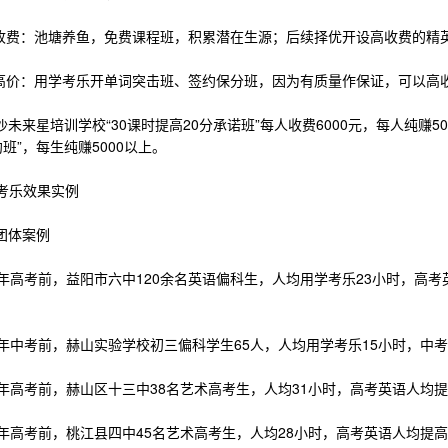
费：池塘养鱼，免费课程班，积累潜在生源；后续择优开设高收费的精
价：用学考乐开单词突击班、签约保分班，因为有质量作保证，可以高
来星培训学校“30课时提高20分承诺班”每人收费6000元，每人纯赚5
签约班”，每生纯赚5000以上。
考乐效果实例
体案例
5年高考前，益阳市六中120余名英语偏科生，人均用学考乐23小时，高考
5年中考前，赫山实验学校初三偏科学生65人，人均用学考乐15小时，中考
年高考前，赫山区十三中38名艺术高考生，人均31小时，高考英语人均提高
年高考前，桃江县四中45名艺术高考生，人均28小时，高考英语人均提高2