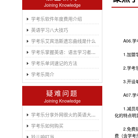
Joining Knowledge
学考乐软件年度费用介绍
英语学习八大技巧
学考乐艾宾浩斯遗忘曲线是什么
A06.学
学考乐掌握英语：语言学习者的有效方法
1.加盟学
学考乐单词速记的方法
2.学考乐
学考乐简介
3.开设单
疑难问题
A07.学
Joining Knowledge
1.减员增
学考乐分享外网很火的英语大神A.J.HOGE
化的特点明
学考乐如何购买
2.免费招
费（含学考
铃儿响叮当