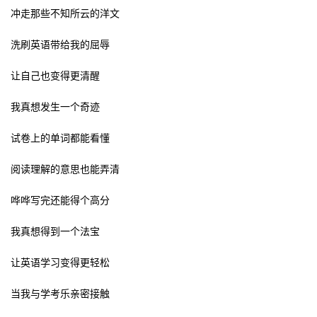
冲走那些不知所云的洋文
洗刷英语带给我的屈辱
让自己也变得更清醒
我真想发生一个奇迹
试卷上的单词都能看懂
阅读理解的意思也能弄清
哗哗写完还能得个高分
我真想得到一个法宝
让英语学习变得更轻松
当我与学考乐亲密接触