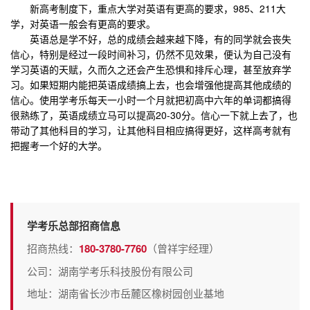
新高考制度下，重点大学对英语有更高的要求，985、211大
学，对英语一般会有更高的要求。
英语总是学不好，总的成绩会越来越下降，有的同学就会丧失
信心，特别是经过一段时间补习，仍然不见效果，便认为自己没有
学习英语的天赋，久而久之还会产生恐惧和排斥心理，甚至放弃学
习。如果短期内能把英语成绩搞上去，也会增强他提高其他成绩的
信心。使用学考乐每天一小时一个月就把初高中六年的单词都搞得
很熟练了，英语成绩立马可以提高20-30分。信心一下就上去了，也
带动了其他科目的学习，让其他科目相应搞得更好，这样高考就有
把握考一个好的大学。
学考乐总部招商信息
招商热线：
180-3780-7760
（曾祥宇经理）
公司：湖南学考乐科技股份有限公司
地址：湖南省长沙市岳麓区橡树园创业基地