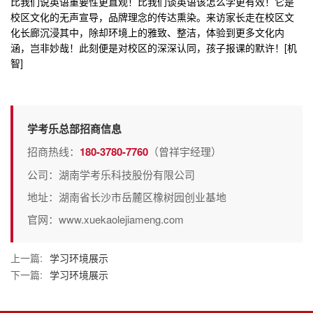
比我们说英语重要性更直观！比我们谈英语该怎么学更有效！它是
校区文化的无声宣导，品牌理念的传达熏染。来访家长走在校区文
化长廊沉浸其中，除却环境上的雅致、整洁，体验到更多文化内
涵，岂非妙哉！此刻便是对校区的深深认同，孩子报课的默许！[机
智]
学考乐总部招商信息
招商热线：
180-3780-7760
（曾祥宇经理）
公司：湖南学考乐科技股份有限公司
地址：湖南省长沙市岳麓区橡树园创业基地
官网：www.xuekaolejiameng.com
上一篇:
学习环境展示
下一篇:
学习环境展示